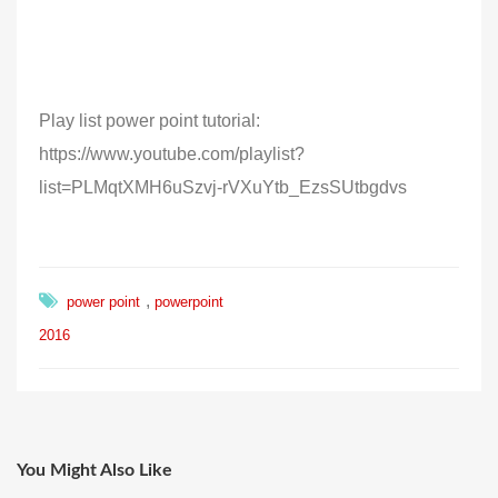
Play list power point tutorial:
https://www.youtube.com/playlist?
list=PLMqtXMH6uSzvj-rVXuYtb_EzsSUtbgdvs
,
power point
powerpoint
2016
You Might Also Like