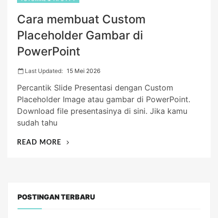
Cara membuat Custom
Placeholder Gambar di
PowerPoint
Last Updated:
15 Mei 2026
Percantik Slide Presentasi dengan Custom
Placeholder Image atau gambar di PowerPoint.
Download file presentasinya di sini. Jika kamu
sudah tahu
“CARA
READ MORE
MEMBUAT
CUSTOM
PLACEHOLDER
GAMBAR
DI
POSTINGAN TERBARU
POWERPOINT”